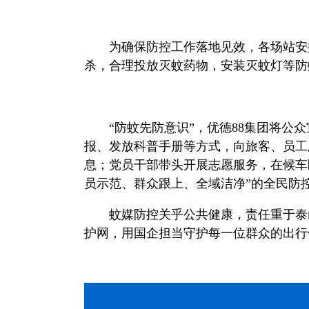
为确保防控工作落地见效，各场站安排
杀，合理投放灭蚊药物，安装灭蚊灯等防
“防蚊先防意识”，优德8
报、发放科普手册等方式，向旅客、员工及
息；党员干部带头开展志愿服务，在候车
员示范、群众跟上、全域洁净”的全民防
蚊媒防控关乎公共健康，责任重于泰
护网，用国企担当守护每一位群众的出行