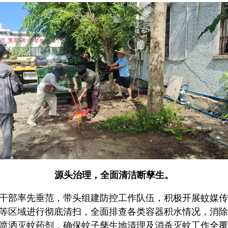
源头治理，全面清洁断孳生。
干部率先垂范，带头组建防控工作队伍，积极开展蚊媒传
带、排水沟等区域进行彻底清扫，全面排查各类容器积水情况，
喷洒灭蚊药剂，确保蚊子孳生地清理及消杀灭蚊工作全覆